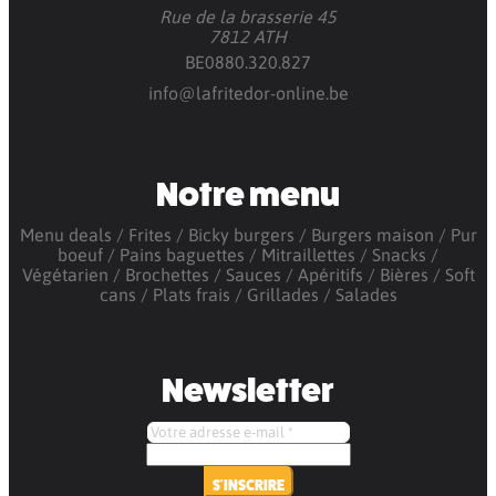
Rue de la brasserie 45
7812 ATH
BE0880.320.827
info@lafritedor-online.be
Notre menu
Menu deals
Frites
Bicky burgers
Burgers maison
Pur
boeuf
Pains baguettes
Mitraillettes
Snacks
Végétarien
Brochettes
Sauces
Apéritifs
Bières
Soft
cans
Plats frais
Grillades
Salades
Newsletter
S'INSCRIRE