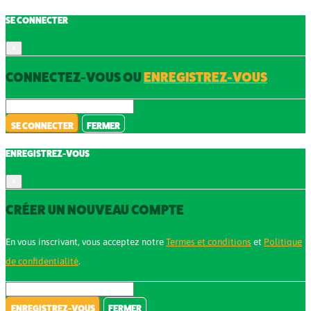
SE CONNECTER
×
CONNECTEZ-VOUS OU
ENREGISTREZ-VOUS
SE CONNECTER
FERMER
ENREGISTREZ-VOUS
×
CRÉER UN NOUVEAU COMPTE
En vous inscrivant, vous acceptez notre
Termes et conditions
et
Politique
de confidentialité
.
ENREGISTREZ-VOUS
FERMER