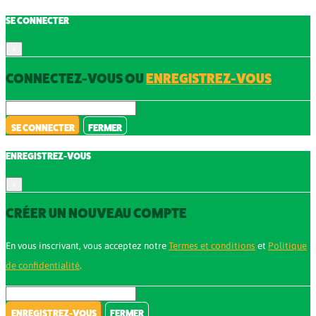
SE CONNECTER
×
CONNECTEZ-VOUS OU
ENREGISTREZ-VOUS
SE CONNECTER
FERMER
ENREGISTREZ-VOUS
×
CRÉER UN NOUVEAU COMPTE
En vous inscrivant, vous acceptez notre
Termes et conditions
et
Politique
de confidentialité
.
ENREGISTREZ-VOUS
FERMER