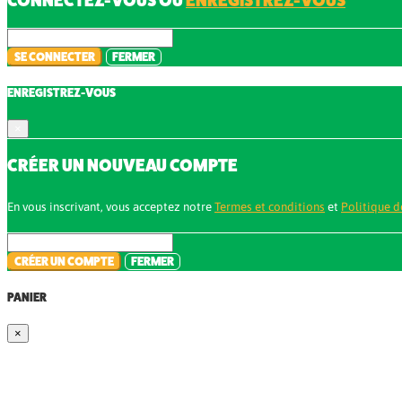
CONNECTEZ-VOUS OU
ENREGISTREZ-VOUS
SE CONNECTER
FERMER
ENREGISTREZ-VOUS
×
CRÉER UN NOUVEAU COMPTE
En vous inscrivant, vous acceptez notre
Termes et conditions
et
Politique d
CRÉER UN COMPTE
FERMER
PANIER
×